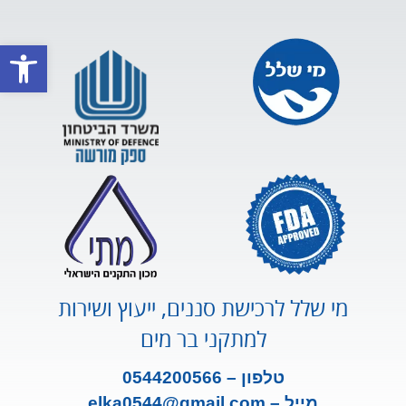
פתח סרגל
מי שלל לרכישת סננים, ייעוץ ושירות
למתקני בר מים
טלפון – 0544200566
מייל –
m
ail.co
elka0544@gm