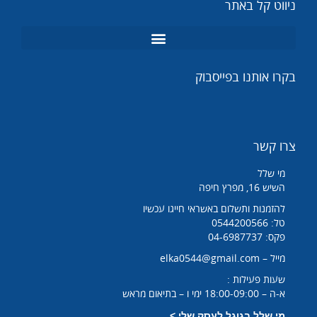
ניווט קל באתר
מנורות UV
מומחה תמי 4
בקרו אותנו בפייסבוק
צרו קשר
מי שלל
השיש 16, מפרץ חיפה
להזמנות ותשלום באשראי חייגו עכשיו
טל: 0544200566
פקס: 04-6987737
מייל – elka0544@gmail.com
שעות פעילות :
א-ה – 18:00-09:00 ימי ו – בתיאום מראש
מי שלל בגוגל לעסק שלי >