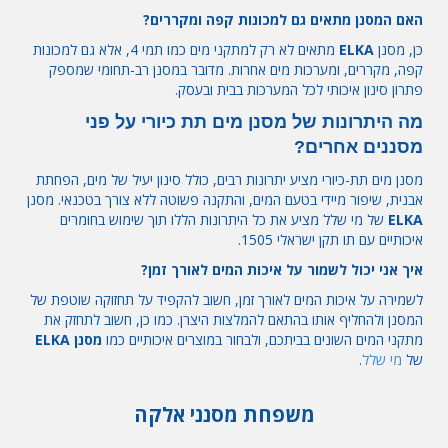
האם המסנן מתאים גם למכונות קפה ומקררים?
כן, מסנן
ELKA
מתאים לא רק למתקני מים כמו תמי 4, אלא גם למכונות
קפה, מקררים, ומערכות מים אחרות. מדובר במסנן רב-תחומי שמספק
פתרון סינון איכותי לכל המערכות בבית ובעסק.
מה היתרונות של מסנן מים תת כיורי על פני
מסננים אחרים?
מסנן מים תת-כיורי מציע יתרונות רבים, כולל סינון יעיל של מים, הפחתת
אבנית, שיפור מיידי בטעם המים, והתקנה פשוטה ללא צורך בטכנאי. מסנן
ELKA
של מי שלל מציע את כל היתרונות הללו תוך שימוש בחומרים
איכותיים עם תו תקן ישראלי 1505.
איך אני יכול לשמור על איכות המים לאורך זמן?
לשמירה על איכות המים לאורך זמן, חשוב להקפיד על תחזוקה שוטפת של
המסנן ולהחליף אותו בהתאם להמלצות היצרן. כמו כן, חשוב לתחזק את
מתקני המים השונים בביתכם, ולבחור במוצרים איכותיים כמו
מסנן ELKA
של
מי שלל
.
משפחת מסנני אלקה