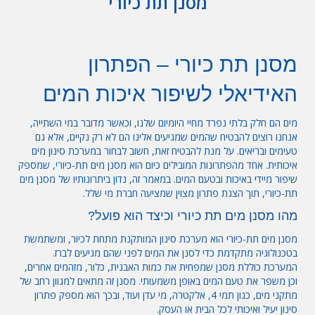
מסנן תת כיורי
מסנן תת כיורי – הפתרון
האידיאלי לשיפור איכות המים
מים הם חלק בלתי נפרד מחיי היומיום שלנו, וכאשר מדובר במי השתייה,
אנחנו רוצים להבטיח שהמים שמגיעים אלינו הם לא רק נקיים, אלא גם
טעימים ובריאים. על מנת להבטיח זאת, חשוב לבחור במערכת סינון מים
איכותית. אחד מהפתרונות המובילים כיום הוא
מסנן מים תת-כיורי
, שמספק
שיפור מיידי באיכות ובטעם המים. במאמר זה, נדון ביתרונותיו של מסנן מים
תת-כיורי, תוך הצגת פתרון מצוין שמציעה חברת
מי שלל
.
מהו מסנן מים תת כיורי וכיצד הוא פועל?
מסנן מים תת-כיורי
הוא מערכת סינון המותקנת מתחת לכיור, ומשתמשת
בטכנולוגיה מתקדמת כדי לסנן את המים לפני שהם מגיעים לברז.
המערכת כוללת מסנן שמפחית את כמות האבנית, כלור, מזהמים אחרים,
וכן משפר את טעם המים באופן משמעותי. מסנן זה מתאים למגוון רחב של
מתקני מים, כגון תמי 4, אלקטרה, מי עדן ועוד, ובכך הוא מספק פתרון
סינון יעיל ואיכותי לכל הבית או העסק.