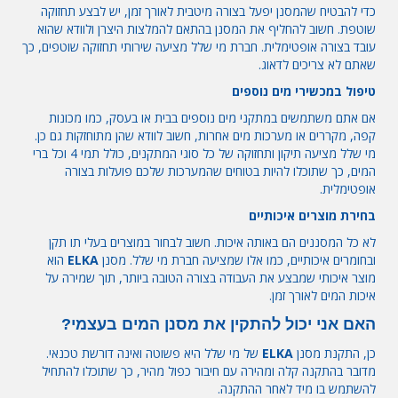
כדי להבטיח שהמסנן יפעל בצורה מיטבית לאורך זמן, יש לבצע תחזוקה
שוטפת. חשוב להחליף את המסנן בהתאם להמלצות היצרן ולוודא שהוא
עובד בצורה אופטימלית. חברת מי שלל מציעה שירותי תחזוקה שוטפים, כך
שאתם לא צריכים לדאוג.
טיפול במכשירי מים נוספים
אם אתם משתמשים במתקני מים נוספים בבית או בעסק, כמו מכונות
קפה, מקררים או מערכות מים אחרות, חשוב לוודא שהן מתוחזקות גם כן.
מי שלל מציעה תיקון ותחזוקה של כל סוגי המתקנים, כולל תמי 4 וכל ברי
המים, כך שתוכלו להיות בטוחים שהמערכות שלכם פועלות בצורה
אופטימלית.
בחירת מוצרים איכותיים
לא כל המסננים הם באותה איכות. חשוב לבחור במוצרים בעלי תו תקן
ובחומרים איכותיים, כמו אלו שמציעה חברת מי שלל. מסנן
ELKA
הוא
מוצר איכותי שמבצע את העבודה בצורה הטובה ביותר, תוך שמירה על
איכות המים לאורך זמן.
האם אני יכול להתקין את מסנן המים בעצמי?
כן, התקנת מסנן
ELKA
של מי שלל היא פשוטה ואינה דורשת טכנאי.
מדובר בהתקנה קלה ומהירה עם חיבור כפול מהיר, כך שתוכלו להתחיל
להשתמש בו מיד לאחר ההתקנה.