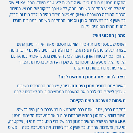
התקנת מסנן מים תת-כיורי אינה דורשת ידע טכני מיוחד. מסנן
ELKA
של
מי שלל מציע התקנה פשוטה ונוחה, ללא צורך בביקור של טכנאי. החיבור
הכפול המובנה במערכת (8+6) מאפשר חיבור מהיר הן לבר מים והן לברז,
כך שאין צורך במערכות סינון נוספות. ההתקנה פשוטה ובמהירות תוכלו
להנות ממים מסוננים ונקיים.
פתרון חסכוני ויעיל
השימוש במסנן מים תת-כיורי הוא גם חסכוני מאוד. על ידי סינון המים
בצורה יעילה, ניתן להימנע מהצורך בהחלפת ברי מים לעיתים קרובות, מה
שחוסך כסף בטווח הארוך. מעבר לכך, השימוש במסנן איכותי כמו
ELKA
של מי שלל מספק גם חסכון במים, שכן הוא מסייע בהפחתת הצורך
בהחלפות מים תכופות במתקנים.
כיצד לבחור את המסנן המתאים לכם?
כאשר אתם בוחרים
מסנן מים תת-כיורי
, יש כמה פרמטרים חשובים
שצריך לשקול כדי לבחור את המערכת המתאימה ביותר לצרכים שלכם.
תאימות למערכת המים הקיימת
במקרים רבים, ייתכן ואתם כבר משתמשים במערכת סינון מים כלשהי.
חשוב לוודא שהמסנן החדש שתבחרו יהיה תואם למערכת הקיימת. מסנן
ELKA
של מי שלל מתאים למגוון רחב של ברי מים, כולל תמי 4, אלקטרה,
מי עדן, ומערכות אחרות, כך שאין צורך לשדרג את המערכת כולה – פשוט