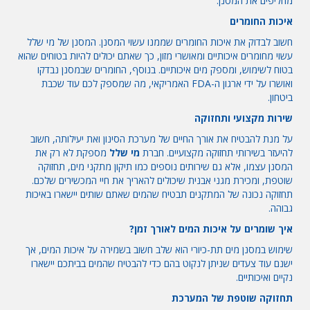
מחליפים את המסנן.
איכות החומרים
חשוב לבדוק את איכות החומרים שממנו עשוי המסנן. המסנן של מי שלל
עשוי מחומרים איכותיים ומאושרי מזון, כך שאתם יכולים להיות בטוחים שהוא
בטוח לשימוש, ומספק מים איכותיים. בנוסף, החומרים שבמסנן נבדקו
ואושרו על ידי ארגון ה-FDA האמריקאי, מה שמספק לכם עוד שכבת
ביטחון.
שירות מקצועי ותחזוקה
על מנת להבטיח את אורך החיים של מערכת הסינון ואת יעילותה, חשוב
להיעזר בשירותי תחזוקה מקצועיים. חברת
מי שלל
מספקת לא רק את
המסנן עצמו, אלא גם שירותים נוספים כמו תיקון מתקני מים, תחזוקה
שוטפת, ומכירת מגני אבנית שיכולים להאריך את חיי המכשירים שלכם.
תחזוקה נכונה של המתקנים תבטיח שהמים שאתם שותים יישארו באיכות
גבוהה.
איך שומרים על איכות המים לאורך זמן?
שימוש במסנן מים תת-כיורי הוא שלב חשוב בשמירה על איכות המים, אך
ישנם עוד צעדים שניתן לנקוט בהם כדי להבטיח שהמים בביתכם יישארו
נקיים ואיכותיים.
תחזוקה שוטפת של המערכת