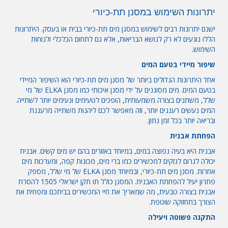
יתרונות השימוש במסנן תת-כיורי
ישנם יתרונות רבים לשימוש במסנן מים תת-כיורי בבית או בעסק. היתרונות
הללו נוגעים לא רק לנושא הבריאות, אלא גם לתחום הכלכלי ולנוחות
השימוש.
שיפור מיידי בטעם המים
אחד היתרונות הגדולים ביותר של מסנן מים תת-כיורי הוא השיפור המיידי
בטעם המים. מים מסוננים על ידי מסנן איכותי כמו
מסנן ELKA
של מי
שלל, משתנים בצורה משמעותית, הופכים לטעימים ונעימים יותר לשתייה.
המים נעשים רעננים יותר, וזה מאפשר לכם ליהנות משתייה מרעננת
ובריאה יותר בכל זמן נתון.
הפחתת אבנית
אבנית היא בעיה נפוצה במים, במיוחד באזורים בהם יש מים קשים. אבנית
יכולה לגרום לנזקים למכשירים כמו ברי מים, מכונות קפה, ומערכות מים
אחרות. מסנן מים תת-כיורי, ובמיוחד
מסנן ELKA
של מי שלל, מספק
פתרון יעיל להפחתת האבנית. המסנן כולל תו תקן ישראלי 1505 להסרת
אבנית בצורה טבעית, מה שמאריך את חיי המכשירים בביתכם ומפחית את
הצורך בתחזוקה שוטפת.
התקנה פשוטה ויעילה