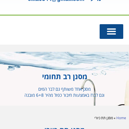
מנורות UV
מומחה תמי 4
מסנן רב תחומי
מסנן אחד משותף גם לבר המים
וגם לברז באמצעות חיבור כפול מהיר 6+8 מובנה
Home
»
מסנן תת כיורי