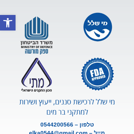
פתח סרגל
מי שלל לרכישת סננים, ייעוץ ושירות
למתקני בר מים
טלפון – 0544200566
מייל –
m
ail.co
elka0544@gm