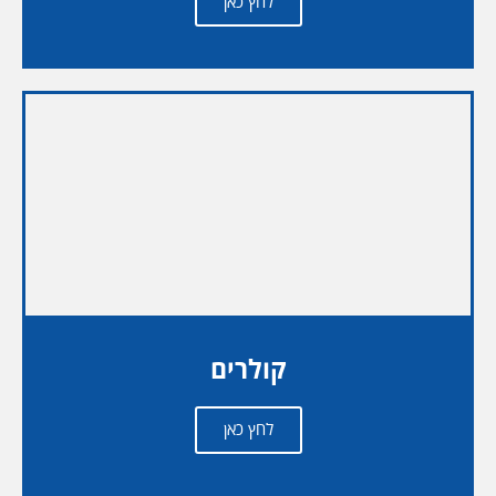
לחץ כאן
קולרים
לחץ כאן