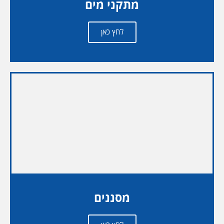
מתקני מים
לחץ כאן
מסננים