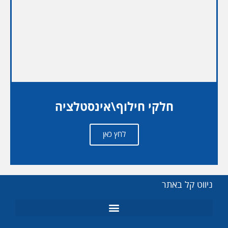
חלקי חילוף\אינסטלציה
לחץ כאן
ניווט קל באתר
מנורות UV
מומחה תמי 4