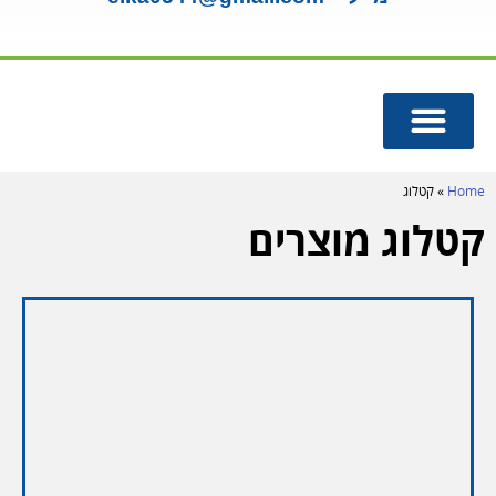
מנורות UV
מומחה תמי 4
Home
»
קטלוג
קטלוג מוצרים