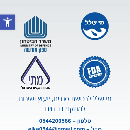
פתח סרגל
מי שלל לרכישת סננים, ייעוץ ושירות
למתקני בר מים
טלפון – 0544200566
מייל –
m
ail.co
elka0544@gm