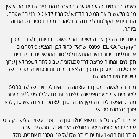
כשמדובר במים, הלא הוא אחד המצרכים החיוניים לחיינו, הרי שאין
מנוס מלעשות את המיטב הדרוש על מנת לדאוג כי בני המשפחה,
החברים או הקולגות לעבודה יזכו ליהנות ממים בסטנדרט הגבוה
ביותר.
כיום ניתן להפוך את המשימה הזו לפשוטה במיוחד, בעזרת מסנן
"
"
, פטנט ישראלי כחול-לבן, המציע פילטר מים
קוקוס
ELKA
איכותי עם חיבור מהיר המתאים לכל סוגי המכשירים וברי המים
הקיימים, ומהווה פריצת דרך טכנולוגית שביכולתה לשפר לאין ערוך
את טעם המים, וכן לחסוך בהוצאות מיותרות ובסחיבה מפרכת של
שישיות מים מהמכולת.
מדובר למעשה במסנן רב עוצמה המתאים לכמויות של עד 5000
ליטר מים או למשך חצי שנה. עצם היותו גם קל לתפעול עם חיבור
מהיר, יאפשר לכם להתקין את המסנן בעצמכם בצורה פשוטה, ללא
צורך בהזמנת טכנאי.
אז למה "קוקוס" אתם שואלים? הסנן המהפכני עשוי מקליפת קוקוס
אמיתית השטופה היטב בחומצה כשהוא נקי מרעלים. אחד
היתרונות המשמעותיים ביותר שלו על פני מסננים אחרים, כולל