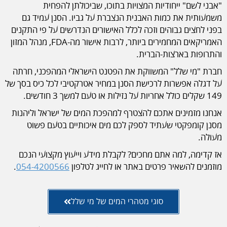
"אבני לשם" ייחודיות המצויות בתוכו, שביכולתן להפחית
משמעותית את כמות האבנית הנצברת על גביו. הסנן עמיד גם
בפני לחצים גבוהים וזכה לכלל האישורים הנדרשים על פי התקנים
האמריקאים המחמירים ביותר, לרבות אישור מה-FDA, מנהל המזון
והתרופות בארצות-הברית.
חברת "מי שלל" המשווקת את הפטנט הישראלי המהפכני, חרתה
על דגלה אפשרות לרכישת הסנן במחיר אטרקטיבי לכל כיס בסך של
149 שקלים כולל אחריות על נזילות או טעם למשך 3 חודשים.
אנחנו מזמינים אתכם להצטרף למהפכת המים של ישראל וליהנות
מסנן קומפקטי שעתיד לספק לכם מים איכותיים בטעם פשוט
מעולה.
אז קדימה, למה אתם מחכים? לקבלת מידע וייעוץ מקצועי הנכם
מוזמנים להשאיר פרטים באתר או לחייג לטלפון
054-4200566
.
סוגי מטהרי המים של מי שלל