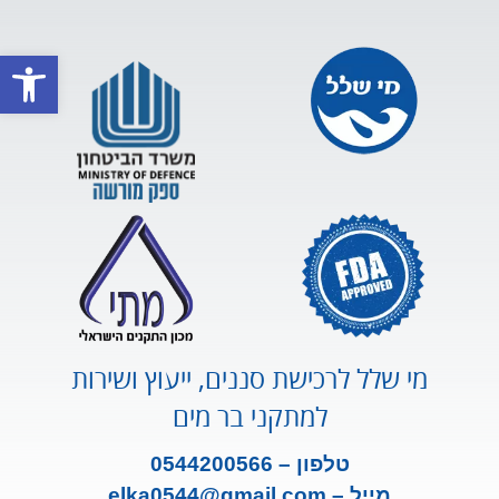
פתח סרגל
מי שלל לרכישת סננים, ייעוץ ושירות
למתקני בר מים
טלפון – 0544200566
מייל –
m
ail.co
elka0544@gm