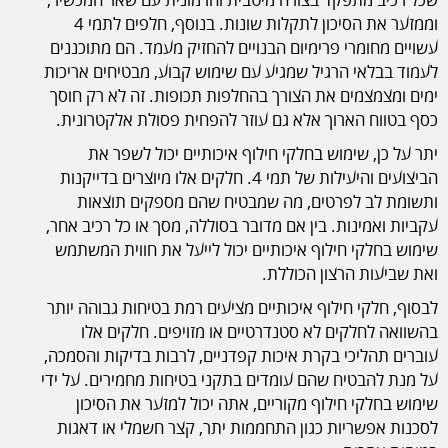
שכל רכיב מתפקד בצורה מיטבית והרמונית עם שאר המכשיר,
וממזער את הסיכון לתקלות שונות. בנוסף, חלפים לתמי 4
עשויים מחומרי פרימיום הבנויים להחזיק מעמד. הם מתוכננים
לעמוד בבלאי הרגיל שמגיע עם שימוש קבוע, מבטיחים אריכות
ימים ומצמצמים את הצורך בהחלפות תכופות. זה לא רק חוסך
כסף בטווח הארוך אלא גם עוזר להפחית פסולת אלקטרונית.
יתר על כן, שימוש בחלקי חילוף איכותיים יכול לשפר את
הביצועים והיעילות של תמי 4. חלקים אלו מיוצרים בדייקנות
ותשומת לב לפרטים, מה שמבטיח שהם מספקים תוצאות
עקביות ואמינות. בין אם מדובר בסוללה, מסך או כל רכיב אחר,
שימוש בחלקי חילוף איכותיים יכול לייעל את חווית המשתמש
ואת שביעות הרצון הכוללת.
לבסוף, חלקי חילוף איכותיים מציעים רמת בטיחות גבוהה יותר
בהשוואה לחלקים לא סטנדרטיים או מזויפים. חלקים אלו
עוברים תהליכי בקרת איכות קפדניים, לרבות בדיקות והסמכה,
על מנת להבטיח שהם עומדים בתקני בטיחות מחמירים. על ידי
שימוש בחלקי חילוף מקוריים, אתה יכול למזער את הסיכון
לסכנות אפשריות כגון התחממות יתר, קצר חשמלי או דאגות