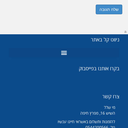
a
ניווט קל באתר
מנורות UV
מומחה תמי 4
בקרו אותנו בפייסבוק
צרו קשר
מי שלל
השיש 16, מפרץ חיפה
להזמנות ותשלום באשראי חייגו עכשיו
טל: 0544200566