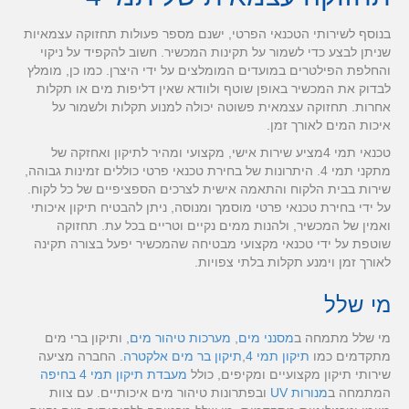
בנוסף לשירותי הטכנאי הפרטי, ישנם מספר פעולות תחזוקה עצמאיות
שניתן לבצע כדי לשמור על תקינות המכשיר. חשוב להקפיד על ניקוי
והחלפת הפילטרים במועדים המומלצים על ידי היצרן. כמו כן, מומלץ
לבדוק את המכשיר באופן שוטף ולוודא שאין דליפות מים או תקלות
אחרות. תחזוקה עצמאית פשוטה יכולה למנוע תקלות ולשמור על
איכות המים לאורך זמן.
טכנאי תמי 4מציע שירות אישי, מקצועי ומהיר לתיקון ואחזקה של
מתקני תמי 4. היתרונות של בחירת טכנאי פרטי כוללים זמינות גבוהה,
שירות בבית הלקוח והתאמה אישית לצרכים הספציפיים של כל לקוח.
על ידי בחירת טכנאי פרטי מוסמך ומנוסה, ניתן להבטיח תיקון איכותי
ואמין של המכשיר, ולהנות ממים נקיים וטריים בכל עת. תחזוקה
שוטפת על ידי טכנאי מקצועי מבטיחה שהמכשיר יפעל בצורה תקינה
לאורך זמן וימנע תקלות בלתי צפויות.
מי שלל
מי שלל מתמחה ב
מסנני מים
,
מערכות טיהור מים
, ותיקון ברי מים
מתקדמים כמו
תיקון תמי 4
,
תיקון בר מים אלקטרה
. החברה מציעה
שירותי תיקון מקצועיים ומקיפים, כולל
מעבדת תיקון תמי 4 בחיפה
המתמחה ב
מנורות UV
ובפתרונות טיהור מים איכותיים. עם צוות