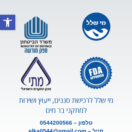
פתח סרגל
מי שלל לרכישת סננים, ייעוץ ושירות
למתקני בר מים
טלפון – 0544200566
מייל –
m
ail.co
elka0544@gm