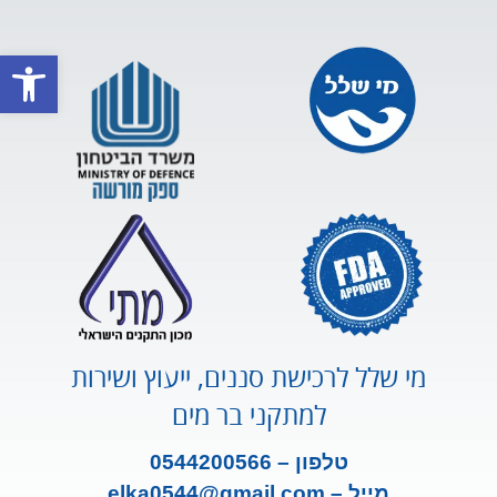
פתח סרגל
מי שלל לרכישת סננים, ייעוץ ושירות
למתקני בר מים
טלפון – 0544200566
מייל –
m
ail.co
elka0544@gm