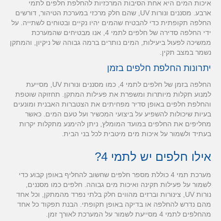
איכות המים היא אחת הסיבות המרכזיות להחלפת חלפים לתמי
ארבע. מסננים ונורות UV, שהם חלק מרכזי במערכת הטיהור, דורשים
החלפה תקופתית כדי להבטיח שהמים יהיו נקיים ובטוחים לשתייה. על
ידי החלפה סדירה של חלפים לתמי 4, אנו מבטיחים שהמערכת
ממשיכה לפעול ביעילות, המים נותרים ברמה גבוהה של ניקיון, והמתקן
נשמר במצב תקין.
יתרונות החלפת חלפים בזמן
החלפה בזמן של חלפים לתמי 4, כמו מסננים ונורות UV, מסייעת
למנוע תקלות מיותרות ומשפרת את פעילות המתקן. תחזוקה שוטפת
והחלפת חלפים באופן סדיר מפחיתים את הצטברות האבנית ומונעים
בעיות שיכולות להשפיע על ביצועי המכשיר ועל טעם המים. כאשר
מחליפים את החלפים במועד המומלץ, ניתן להימנע מתקלות יקרות
בעתיד ולשמור על איכות מים מיטבית לכל בני הבית.
אילו חלפים יש לתמי 4?
מערכת תמי 4 כוללת מספר חלפים שחשוב להחליף באופן קבוע כדי
לשמור על פעילות תקינה ואיכות מים גבוהה. חלפים כמו מסננים,
נורות UV, צינורות וברזים מהווים חלק בלתי נפרד מהמתקן, וכל אחד
מהם נדרש להחלפה או בדיקה באופן תקופתי. הבנת תפקוד כל אחד
מהחלפים לתמי 4 מסייעת לשמור על המערכת לאורך זמן.