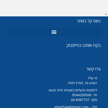
a
ניווט קל באתר
מנורות UV
מומחה תמי 4
בקרו אותנו בפייסבוק
צרו קשר
מי שלל
השיש 16, מפרץ חיפה
להזמנות ותשלום באשראי חייגו עכשיו
טל: 0544200566
פקס: 04-6987737
מייל – elka0544@gmail.com