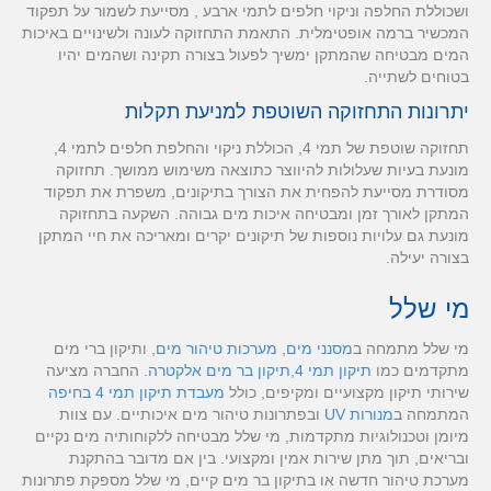
ושכוללת החלפה וניקוי חלפים לתמי ארבע , מסייעת לשמור על תפקוד
המכשיר ברמה אופטימלית. התאמת התחזוקה לעונה ולשינויים באיכות
המים מבטיחה שהמתקן ימשיך לפעול בצורה תקינה ושהמים יהיו
בטוחים לשתייה.
יתרונות התחזוקה השוטפת למניעת תקלות
תחזוקה שוטפת של תמי 4, הכוללת ניקוי והחלפת חלפים לתמי 4,
מונעת בעיות שעלולות להיווצר כתוצאה משימוש ממושך. תחזוקה
מסודרת מסייעת להפחית את הצורך בתיקונים, משפרת את תפקוד
המתקן לאורך זמן ומבטיחה איכות מים גבוהה. השקעה בתחזוקה
מונעת גם עלויות נוספות של תיקונים יקרים ומאריכה את חיי המתקן
בצורה יעילה.
מי שלל
מי שלל מתמחה ב
מסנני מים
,
מערכות טיהור מים
, ותיקון ברי מים
מתקדמים כמו
תיקון תמי 4
,
תיקון בר מים אלקטרה
. החברה מציעה
שירותי תיקון מקצועיים ומקיפים, כולל
מעבדת תיקון תמי 4 בחיפה
המתמחה ב
מנורות UV
ובפתרונות טיהור מים איכותיים. עם צוות
מיומן וטכנולוגיות מתקדמות, מי שלל מבטיחה ללקוחותיה מים נקיים
ובריאים, תוך מתן שירות אמין ומקצועי. בין אם מדובר בהתקנת
מערכת טיהור חדשה או בתיקון בר מים קיים, מי שלל מספקת פתרונות