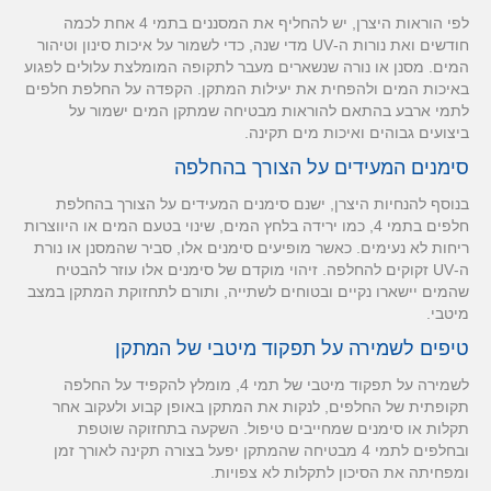
לפי הוראות היצרן, יש להחליף את המסננים בתמי 4 אחת לכמה
חודשים ואת נורות ה-UV מדי שנה, כדי לשמור על איכות סינון וטיהור
המים. מסנן או נורה שנשארים מעבר לתקופה המומלצת עלולים לפגוע
באיכות המים ולהפחית את יעילות המתקן. הקפדה על החלפת חלפים
לתמי ארבע בהתאם להוראות מבטיחה שמתקן המים ישמור על
ביצועים גבוהים ואיכות מים תקינה.
סימנים המעידים על הצורך בהחלפה
בנוסף להנחיות היצרן, ישנם סימנים המעידים על הצורך בהחלפת
חלפים בתמי 4, כמו ירידה בלחץ המים, שינוי בטעם המים או היווצרות
ריחות לא נעימים. כאשר מופיעים סימנים אלו, סביר שהמסנן או נורת
ה-UV זקוקים להחלפה. זיהוי מוקדם של סימנים אלו עוזר להבטיח
שהמים יישארו נקיים ובטוחים לשתייה, ותורם לתחזוקת המתקן במצב
מיטבי.
טיפים לשמירה על תפקוד מיטבי של המתקן
לשמירה על תפקוד מיטבי של תמי 4, מומלץ להקפיד על החלפה
תקופתית של החלפים, לנקות את המתקן באופן קבוע ולעקוב אחר
תקלות או סימנים שמחייבים טיפול. השקעה בתחזוקה שוטפת
ובחלפים לתמי 4 מבטיחה שהמתקן יפעל בצורה תקינה לאורך זמן
ומפחיתה את הסיכון לתקלות לא צפויות.