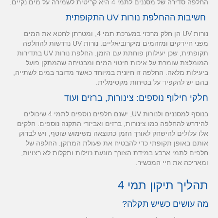
החלפה סדירה של מסננים לתמי 4 היא קריטית לשמירה על מים נקיים.
חשיבות ההחלפת נורות UV התקופתית
נורות UV הן חלק מרכזי במערכת תמי 4, ומטרתן לחטא את המים
מפני חיידקים ומזהמים מיקרוביאליים. נורות UV נדרשות להחלפה
תקופתית, שכן יעילותן פוחתת עם הזמן. החלפת נורות UV בתדירות
המומלצת שומרת על איכות חיטוי המים ומבטיחה שהמתקן פועל
ביעילות מלאה. החלפה זו חיונית במיוחד כאשר מדובר במים לשתייה,
בהם יש להקפיד על בטיחות מקסימלית.
חלקי חילוף נוספים: צינורות, ברזים ועוד
בנוסף למסננים ולנורות UV, ישנם חלפים נוספים לתמי 4 שיכולים
להידרש להחלפה כמו צינורות, ברזים ואביזרי התקנה נוספים. חלקים
אלו עלולים להישחק לאורך הזמן כתוצאה משימוש שוטף, ויש לבדוק
אותם באופן תקופתי כדי להבטיח את פעולת המתקן. החלפה של
חלפים לתמי ארבע במידת הצורך מונעת נזילות ותקלות לא רצויות,
ומאריכה את חיי המכשיר.
תהליך תיקון תמי 4
מה עושים כשיש תקלה?